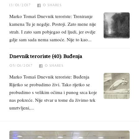
13/01/2017
0
SHARES
Marko Tomaš Dnevnik teroriste: Treniranje
kamena Tu je negdje. Postoji. Zato mene nije
strah. I zato sam pobjegao od ljudi, jer ovdje
gdje sam sada nema samoće. Nije to kao...
Dnevnik teroriste (40): Buđenja
05/01/2017
0
SHARES
Marko Tomaš Dnevnik teroriste: Buđenja
Rijetko se probudimo živi. Tako rijetko se
probudimo s velikim očima i punog srca koje
nas pokreće. Nije stvar u tome da živimo tek
umrtvljeni,...