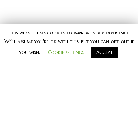
This website uses cookies to improve your experience.
We'll assume you're ok with this, but you can opt-out if
you wish.
Cookie settings
ACCEPT
#
knjiga knjige kontrast_knjige
kontrast_izdavastvo vrednoprice
KNJIGE
MULTIMEDIJA
KOLUMNE
KRITIKA