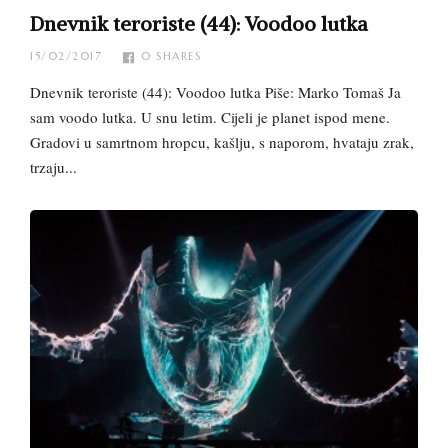
Dnevnik teroriste (44): Voodoo lutka
15/02/2017
0
SHARES
Dnevnik teroriste (44): Voodoo lutka Piše: Marko Tomaš Ja
sam voodo lutka. U snu letim. Cijeli je planet ispod mene.
Gradovi u samrtnom hropcu, kašlju, s naporom, hvataju zrak,
trzaju...