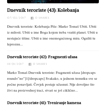
Dnevnik teroriste (43): Kolebanja
07/02/2017
0
SHARES
Dnevnik teroriste: Kolebanja Piše: Marko Tomaš Ubiti. Ubiti
iz milosti. Ubiti u ime Boga kojem treba vratiti planet. Ubiti u
nestajuće tišine. Ubiti u ime onemogućenog mira. Oguliti tu
leproznu...
Dnevnik teroriste (42): Fragmenti užasa
18/01/2017
0
SHARES
Marko Tomaš Dnevnik teroriste: Fragmenti užasa [dropcaps
round=”no”]1[/dropcaps] Svakako, u jednom trenutku sve se
počne ponavljati. Čovjek postaje užasnut. Nije dovoljno što
živi na proizvodnoj traci, stvari se još ciklično...
Dnevnik teroriste (41): Treniranje kamena