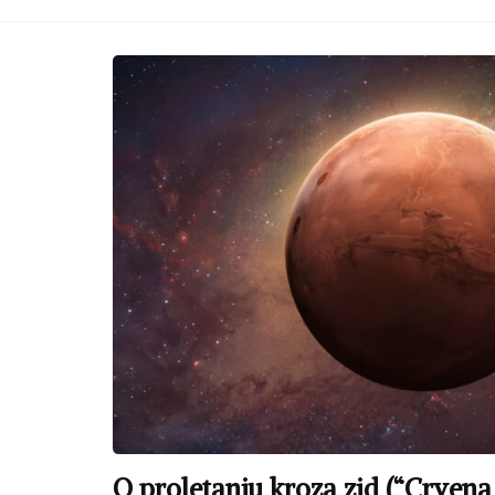
strani naslovi
O proletanju kroza zid (“Crvena