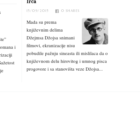
Irca
15/09/2015
0
SHARES
a
Mada su prema
književnim delima
Džejmsa Džojsa snimani
šte”
filmovi, ekranizacije nisu
romana i
pobudile pažnju sineasta ili mislilaca da o
izaciji
književnom delu hirovitog i umnog pisca
ažetost
progovore i sa stanovišta veze Džojsa...
je