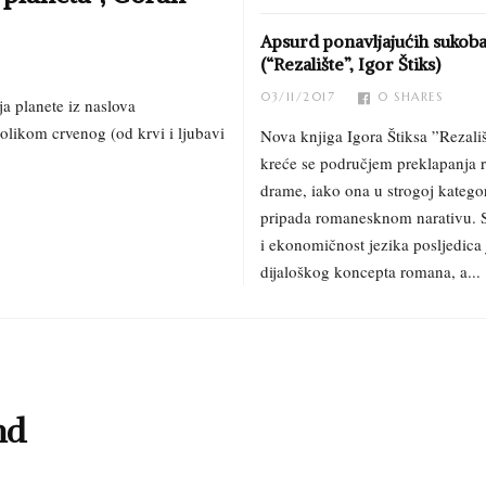
Apsurd ponavljajućih sukob
(“Rezalište”, Igor Štiks)
03/11/2017
0
SHARES
ja planete iz naslova
likom crvenog (od krvi i ljubavi
Nova knjiga Igora Štiksa ”Rezali
kreće se područjem preklapanja 
drame, iako ona u strogoj kategor
pripada romanesknom narativu. S
i ekonomičnost jezika posljedica 
dijaloškog koncepta romana, a...
nd