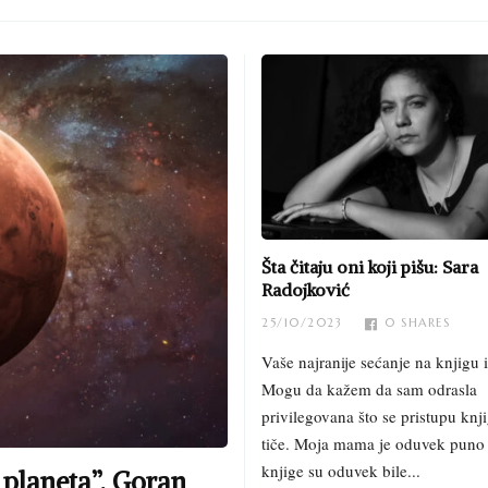
Šta čitaju oni koji pišu: Sara
Radojković
25/10/2023
0
SHARES
Vaše najranije sećanje na knjigu i
Mogu da kažem da sam odrasla
privilegovana što se pristupu kn
tiče. Moja mama je oduvek puno č
knjige su oduvek bile...
 planeta”, Goran