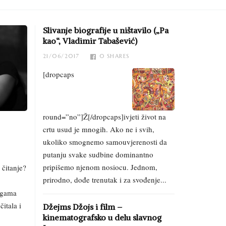
Slivanje biografije u ništavilo („Pa
kao“, Vladimir Tabašević)
21/06/2017
0
SHARES
[dropcaps
round=”no”]Ž[/dropcaps]ivjeti život na
crtu usud je mnogih. Ako ne i svih,
ukoliko smognemo samouvjerenosti da
putanju svake sudbine dominantno
pripišemo njenom nosiocu. Jednom,
 čitanje?
prirodno, dođe trenutak i za svođenje...
jigama
itala i
Džejms Džojs i film –
kinematografsko u delu slavnog