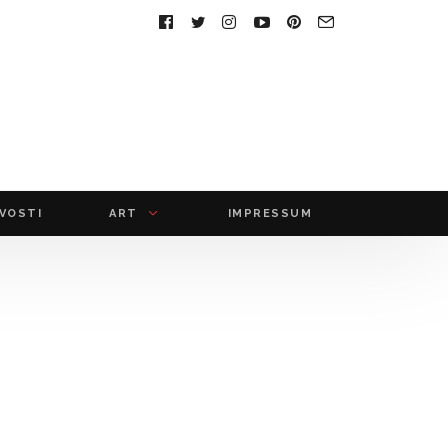
FOLLOW
US:
IVOSTI
ART
IMPRESSUM
film
fotografija
muzika
audio
foto
video
multimedija
slikarstvo