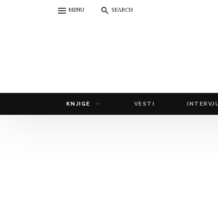
MENU
SEARCH
KNJIGE
VESTI
INTERVJ
autori
domaći autori
strani autori
naslovi
domaći naslovi