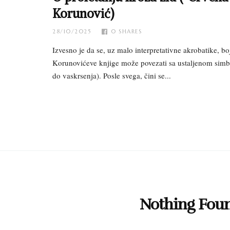
Korunović)
28/10/2025
0
SHARES
Izvesno je da se, uz malo interpretativne akrobatike, bo
Korunovićeve knjige može povezati sa ustaljenom simbo
do vaskrsenja). Posle svega, čini se...
Nothing Fou