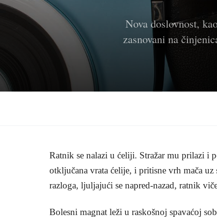
Nova doslovnost, kao 
zasnovani na činjenic
Ratnik se nalazi u ćeliji. Stražar mu prilazi i
otključana vrata ćelije, i pritisne vrh mača u
razloga, ljuljajući se napred-nazad, ratnik viče 
Bolesni magnat leži u raskošnoj spavaćoj sob