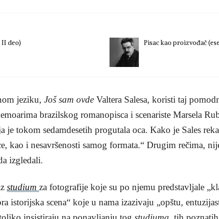
 II deo)
Pisac kao proizvođač (ese
anom jeziku,
Još sam ovde
Valtera Salesa, koristi taj pomodn
memoarima brazilskog romanopisca i scenariste Marsela Rube
a je tokom sedamdesetih progutala oca. Kako je Sales rekao
dice, kao i nesavršenosti samog formata.“ Drugim rečima, n
a izgledali.
az
studium
za fotografije koje su po njemu predstavljale „k
ra istorijska scena“ koje u nama izazivaju „opštu, entuzijas
toliko insistiraju na ponavljanju tog
studiuma
, tih poznati