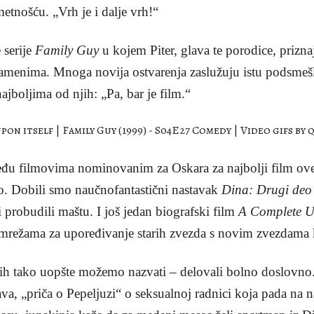
etnošću. „Vrh je i dalje vrh!“
 serije
Family Guy
u kojem Piter, glava te porodice, prizna
 ramenima. Mnoga novija ostvarenja zaslužuju istu podsmešl
jboljima od njih: „Pa, bar je film.“
eđu filmovima nominovanim za Oskara za najbolji film ove
o. Dobili smo naučnofantastični nastavak
Dina: Drugi deo
 probudili maštu. I još jedan biografski film
A Complete 
mrežama za upoređivanje starih zvezda s novim zvezdama 
o ih tako uopšte možemo nazvati – delovali bolno doslovno
ava, „priča o Pepeljuzi“ o seksualnoj radnici koja pada na n