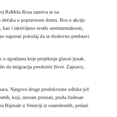
ys
) RaMela Rosa zasniva se na
h dečaka u popravnom domu. Ros u akciju
), kao i iskrivljeno svetlo sentimentalnosti,
kao naporan pokušaj da se doslovno predstavi
k u zgradama koje projektuje glavni junak.
lo da imigracija preokreće život. Zapravo,
glumaca. Njegove druge produkcione odluke još
setih, koji, moram priznati, pruža čudesan
a Bijenale u Veneciji iz osamdesetih, prelazi