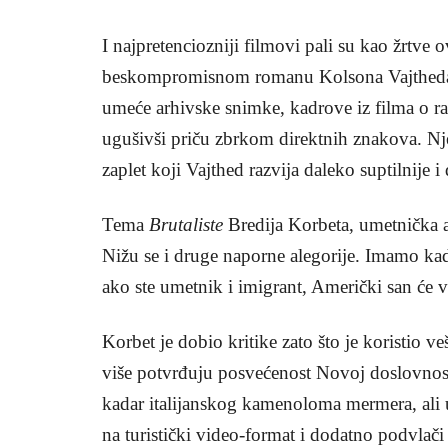
I najpretenciozniji filmovi pali su kao žrtve
beskompromisnom romanu Kolsona Vajtheda 
umeće arhivske snimke, kadrove iz filma o r
ugušivši priču zbrkom direktnih znakova. Nj
zaplet koji Vajthed razvija daleko suptilnije i d
Tema
Brutaliste
Bredija Korbeta, umetnička a
Nižu se i druge naporne alegorije. Imamo ka
ako ste umetnik i imigrant, Američki san će va
Korbet je dobio kritike zato što je koristio
više potvrđuju posvećenost Novoj doslovnost
kadar italijanskog kamenoloma mermera, ali u 
na turistički video-format i dodatno podvlači