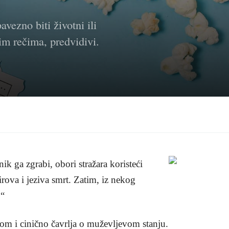
vezno biti životni ili
im rečima, predvidivi.
ik ga zgrabi, obori stražara koristeći
irova i jeziva smrt. Zatim, iz nekog
!“
om i cinično čavrlja o muževljevom stanju.