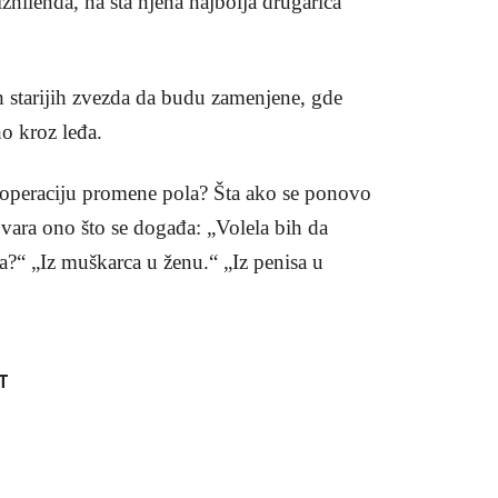
nilenda, na šta njena najbolja drugarica
ah starijih zvezda da budu zamenjene, gde
o kroz leđa.
 operaciju promene pola? Šta ako se ponovo
ara ono što se događa: „Volela bih da
a?“ „Iz muškarca u ženu.“ „Iz penisa u
T