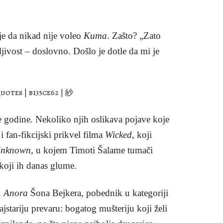
je da nikad nije voleo
Kuma
. Zašto? „Zato
jivost – doslovno. Došlo je dotle da mi je
 godine. Nekoliko njih oslikava pojave koje
i fan-fikcijski prikvel filma
Wicked
, koji
Unknown
, u kojem Timoti Šalame tumači
koji ih danas glume.
.
Anora
Šona Bejkera, pobednik u kategoriji
ajstariju prevaru: bogatog mušteriju koji želi