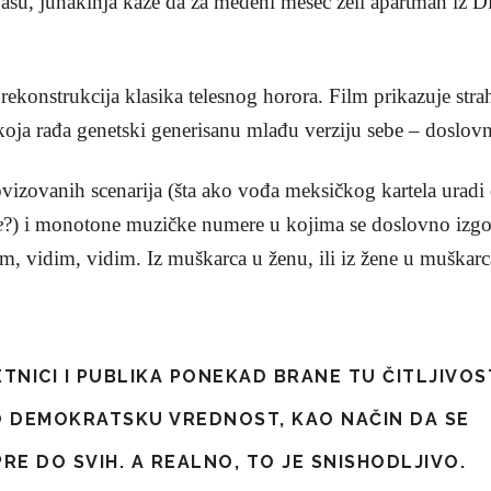
su, junakinja kaže da za medeni mesec želi apartman iz Diz
 rekonstrukcija klasika telesnog horora. Film prikazuje str
ja rađa genetski generisanu mlađu verziju sebe – doslovn
vizovanih scenarija (šta ako vođa meksičkog kartela uradi
e
?) i monotone muzičke numere u kojima se doslovno izgov
m, vidim, vidim. Iz muškarca u ženu, ili iz žene u muškarc
TNICI I PUBLIKA PONEKAD BRANE TU ČITLJIVOS
 DEMOKRATSKU VREDNOST, KAO NAČIN DA SE
RE DO SVIH. A REALNO, TO JE SNISHODLJIVO.