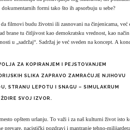
 dokumentarnih formi tako što ih apsorbuju u sebe?
 da filmovi budu životni ili zasnovani na činjenicama, već
d brane tu čitljivost kao demokratsku vrednost, kao način 
nosti u „sadržaj“. Sadržaj je već sveden na koncept. A kon
VOLJA ZA KOPIRANJEM I PEJSTOVANJEM
ORIJSKIH SLIKA ZAPRAVO ZAMRAČUJE NJIHOVU
U, STRANU LEPOTU I SNAGU – SIMULAKRUM
ŽDIRE SVOJ IZVOR.
esto opštem urlanju. To važi i za naš kulturni život isto ko
e prevare, nacistički pozdravi i mantranje tehno-milijarder