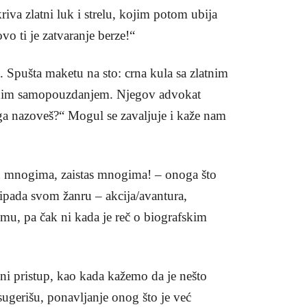
iva zlatni luk i strelu, kojim potom ubija
vo ti je zatvaranje berze!“
. Spušta maketu na sto: crna kula sa zlatnim
čenim samopouzdanjem. Njegov advokat
 ga nazoveš?“ Mogul se zavaljuje i kaže nam
u mnogima, zaistas mnogima! – onoga što
ripada svom žanru – akcija/avantura,
lmu, pa čak ni kada je reč o biografskim
ni pristup, kao kada kažemo da je nešto
sugerišu, ponavljanje onog što je već