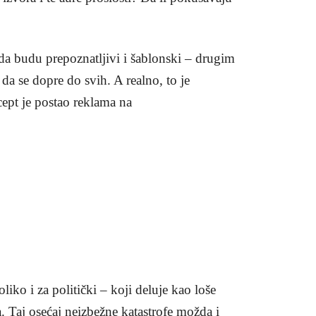
 da budu prepoznatljivi i šablonski – drugim
da se dopre do svih. A realno, to je
cept je postao reklama na
liko i za politički – koji deluje kao loše
a. Taj osećaj neizbežne katastrofe možda i