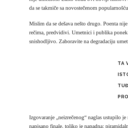
da se takmiče sa novostečenom popularnošću
Mislim da se dešava nešto drugo. Poenta nije
rečima, predvidivi. Umetnici i publika poneka
snishodljivo. Zaboravite na degradaciju umet
TA 
IST
TUĐ
PRO
Izgovaranje „neizrečenog“ naglas ustupilo je m
napisano finale, toliko je napadna: piramidaln