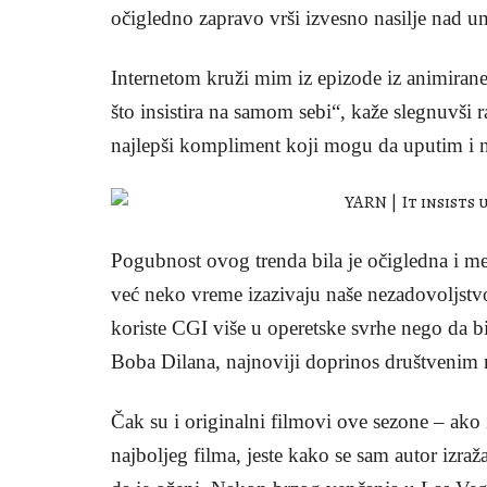
očigledno zapravo vrši izvesno nasilje nad um
Internetom kruži mim iz epizode iz animirane
što insistira na samom sebi“, kaže slegnuvši
najlepši kompliment koji mogu da uputim i na
Pogubnost ovog trenda bila je očigledna i m
već neko vreme izazivaju naše nezadovoljstv
koriste CGI više u operetske svrhe nego da bi
Boba Dilana, najnoviji doprinos društvenim 
Čak su i originalni filmovi ove sezone – ak
najboljeg filma, jeste kako se sam autor izraž