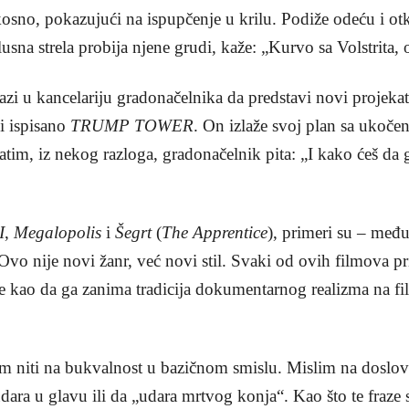
kosno, pokazujući na ispupčenje u krilu. Podiže odeću i otkr
sna strela probija njene grudi, kaže: „Kurvo sa Volstrita, o
zi u kancelariju gradonačelnika da predstavi novi projekat
i ispisano
TRUMP TOWER
. On izlaže svoj plan sa uko
tim, iz nekog razloga, gradonačelnik pita: „I kako ćeš da
I
,
Megalopolis
i
Šegrt
(
The Apprentice
), primeri su – međ
 Ovo nije novi žanr, već novi stil. Svaki od ovih filmova p
je kao da ga zanima tradicija dokumentarnog realizma na fi
m niti na bukvalnost u bazičnom smislu. Mislim na doslov
udara u glavu ili da „udara mrtvog konja“. Kao što te fraze 