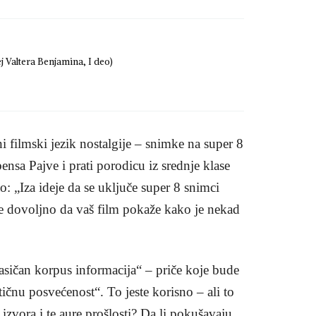
j Valtera Benjamina, I deo)
i filmski jezik nostalgije – snimke na super 8
nsa Pajve i prati porodicu iz srednje klase
: „Iza ideje da se uključe super 8 snimci
ije dovoljno da vaš film pokaže kako je nekad
lasičan korpus informacija“ – priče koje bude
tičnu posvećenost“. To jeste korisno – ali to
h izvora i te aure prošlosti? Da li pokušavaju