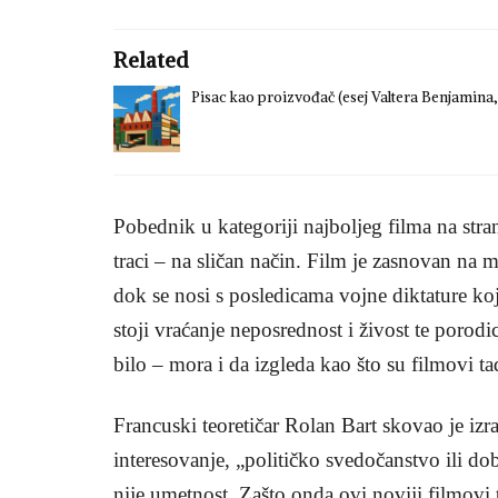
Related
Pisac kao proizvođač (esej Valtera Benjamina,
Pobednik u kategoriji najboljeg filma na str
traci – na sličan način. Film je zasnovan na 
dok se nosi s posledicama vojne diktature koj
stoji vraćanje neposrednost i živost te poro
bilo – mora i da izgleda kao što su filmovi tad
Francuski teoretičar Rolan Bart skovao je izr
interesovanje, „političko svedočanstvo ili dob
nije umetnost. Zašto onda ovi noviji filmovi 