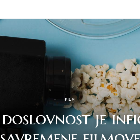
FILM
doslovnost je infi
savremene filmov