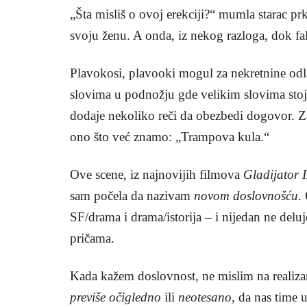
„Šta misliš o ovoj erekciji?“ mumla starac pr
svoju ženu. A onda, iz nekog razloga, dok falu
Plavokosi, plavooki mogul za nekretnine odla
slovima u podnožju gde velikim slovima stoj
dodaje nekoliko reči da obezbedi dogovor. Za
ono što već znamo: „Trampova kula.“
Ove scene, iz najnovijih filmova
Gladijator I
sam počela da nazivam
novom doslovnošću
.
SF/drama i drama/istorija – i nijedan ne delu
pričama.
Kada kažem doslovnost, ne mislim na realiza
previše očigledno
ili
neotesano
, da nas time 