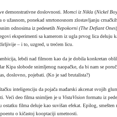
 ove demonstrativne doslovnosti.
Momci iz Nikla
(
Nickel Bo
o užasnom, ponekad smrtonosnom zlostavljanju crnački
asnim odnosima iz pedesetih
Nepokorni (The Defiant Ones
egovi eksperimenti sa kamerom iz ugla prvog lica deluju 
irljivije – i to, uzgred, u trećem licu.
mbicija, lebdi nad filmom kao da je dobila konkretan obli
dar Kipa slobode snimljenog naopačke, da bi nam se poruči
s, doslovno, pojebati. (Ko je sad brutalista?)
 veštačku inteligenciju da pojača mađarski akcenat svojih 
i. Veći deo filma snimljen je u
VistaVision
formatu iz pede
ostatku filma deluje kao suvišan efekat. Epilog, smešten n
 poentu o kičastoj kooptaciji umetnosti.