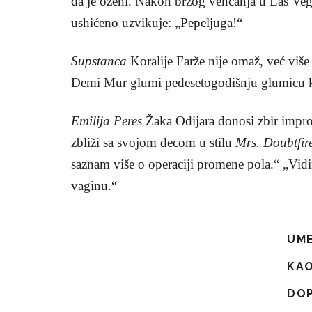
da je oženi. Nakon brzog venčanja u Las Vega
ushićeno uzvikuje: „Pepeljuga!“
Supstanca
Koralije Farže nije omaž, već više
Demi Mur glumi pedesetogodišnju glumicu ko
Emilija Peres
Žaka Odijara donosi zbir impro
zbliži sa svojom decom u stilu
Mrs. Doubtfir
saznam više o operaciji promene pola.“ „Vidi
vaginu.“
UME
KAO
DOP