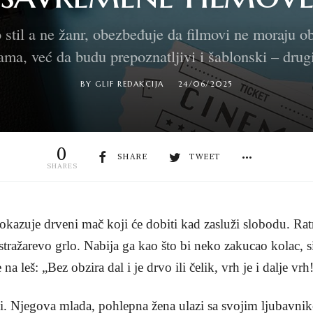
stil a ne žanr, obezbeđuje da filmovi ne moraju oba
ama, već da budu prepoznatljivi i šablonski – drug
BY
GLIF REDAKCIJA
24/06/2025
0
SHARE
TWEET
SHARES
 pokazuje drveni mač koji će dobiti kad zasluži slobodu. Ratn
z stražarevo grlo. Nabija ga kao što bi neko zakucao kolac, s
na leš: „Bez obzira dal i je drvo ili čelik, vrh je i dalje vrh
i. Njegova mlada, pohlepna žena ulazi sa svojim ljubavnik