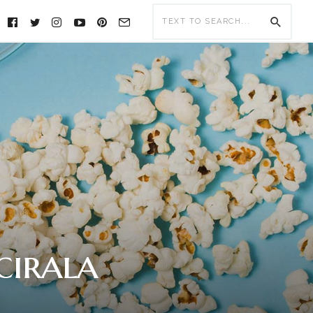
FOLLOW
US:
cirala
e