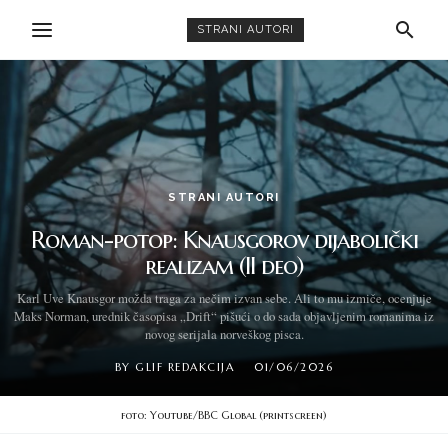
STRANI AUTORI
STRANI AUTORI
Roman-potop: Knausgorov dijabolički
realizam (II deo)
Karl Uve Knausgor možda traga za nečim izvan sebe. Ali to mu izmiče, ocenjuje
Maks Norman, urednik časopisa „Drift“ pišući o do sada objavljenim romanima iz
novog serijala norveškog pisca.
BY
GLIF REDAKCIJA
01/06/2026
foto: Youtube/BBC Global (printscreen)