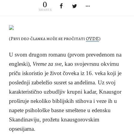
0
SHARES
(Prvi deo članka može se pročitati
OVDE
)
U svom drugom romanu (prvom prevedenom na
engleski),
Vreme za sve
, kao svojevrsnu okvirnu
priču iskoristio je život čoveka iz 16. veka koji je
poslednji zabeležio susret sa anđelima. Uz svoj
karakteristično uzbudljiv krupni kadar, Knausgor
proširuje nekoliko biblijskih stihova i veze ih u
napete psihološke basne smeštene u edensku
Skandinaviju, prožetu knausgorovskim
opsesijama.