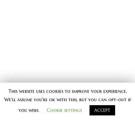
komadu koliko i Džejmsovoj prozi,
Nedužni
zahvataju više od polovine zamišljenog užasa
originalne novele. Stvari mogu a ne moraju da
budu viđene,
a
takv
a
suptilnost je, reklo bi se,
retka u medijima sa ekranom. “Do pre 10 godina
biste još mogli da prođete sa filmom poput
Nedužnih
“, zaključio je Klejton u intervjuu 1983.
godine za magazin
Starbarst.
“Plašio je ljude, ali
nisu korišćeni specijalni efekti i navodio je
gledaoce
da zamišlja
ju
“. Kako su stvari počele da
This website uses cookies to improve your experience.
se menjaju, tako su usledile adaptacija za
We'll assume you're ok with this, but you can opt-out if
adaptacijom
Okretaja zavrtnja
.
you wish.
Cookie settings
ACCEPT
*
A
daptacija
Okretaja zavrtnja
je poslednjih