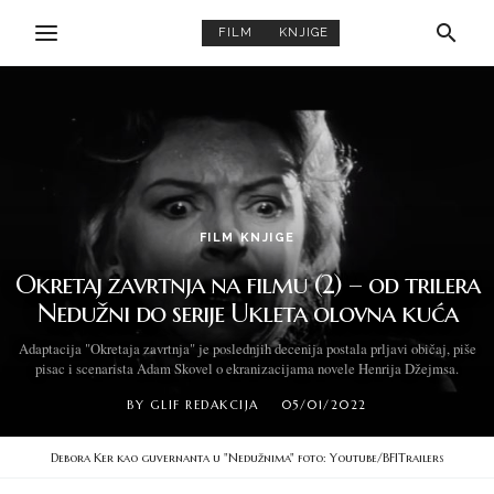
FILM
KNJIGE
FILM
KNJIGE
Okretaj zavrtnja na filmu (2) – od trilera
Nedužni do serije Ukleta olovna kuća
Adaptacija "Okretaja zavrtnja" je poslednjih decenija postala prljavi običaj, piše
pisac i scenarista Adam Skovel o ekranizacijama novele Henrija Džejmsa.
BY
GLIF REDAKCIJA
05/01/2022
Debora Ker kao guvernanta u "Nedužnima" foto: Youtube/BFITrailers