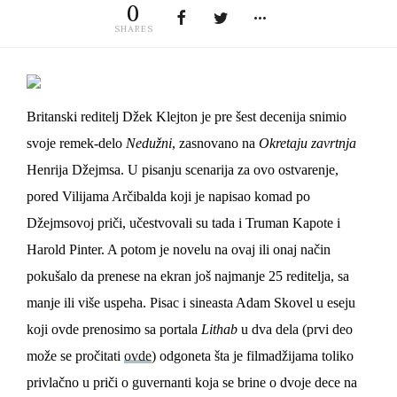
0
SHARES
Britanski reditelj Džek Klejton je pre šest decenija snimio
svoje remek-delo
Nedužni
, zasnovano na
Okretaju zavrtnja
Henrija Džejmsa. U pisanju scenarija za ovo ostvarenje,
pored Vilijama Arčibalda koji je napisao komad po
Džejmsovoj priči, učestvovali su tada i Truman Kapote i
Harold Pinter. A potom je novelu na ovaj ili onaj način
pokušalo da prenese na ekran još najmanje 25 reditelja, sa
manje ili više uspeha. Pisac i sineasta Adam Skovel u eseju
koji ovde prenosimo sa portala
Lithab
u dva dela (prvi deo
može se pročitati
ovde
)
odgoneta šta je filmadžijama toliko
privlačno u priči o guvernanti koja se brine o dvoje dece na