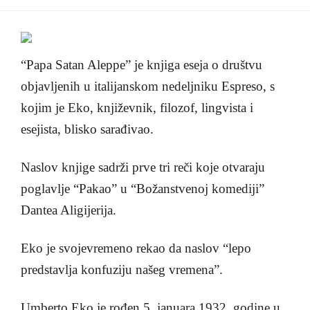
“Papa Satan Aleppe” je knjiga eseja o društvu
objavljenih u italijanskom nedeljniku Espreso, s
kojim je Eko, književnik, filozof, lingvista i
esejista, blisko sarađivao.
Naslov knjige sadrži prve tri reči koje otvaraju
poglavlje “Pakao” u “Božanstvenoj komediji”
Dantea Aligijerija.
Eko je svojevremeno rekao da naslov “lepo
predstavlja konfuziju našeg vremena”.
Umberto Eko je rođen 5. januara 1932. godine u