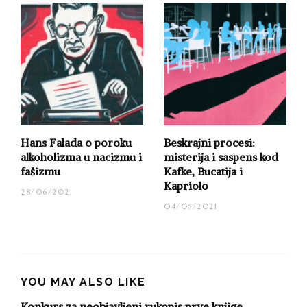
odlikovanja.
izvor: b92.net
Prijavi se za Glif obaveštenja
Hans Falada o poroku
Beskrajni procesi:
Pratite nas i nepropusti nove sadržaje na
alkoholizma u nacizmu i
misterija i saspens kod
našem portalu
fašizmu
Kafke, Bucatija i
Kapriolo
28/06/2021
04/05/2021
prihvatam pravila portala
YOU MAY ALSO LIKE
Konkurs za neobjavljeni rukopis prve knjige