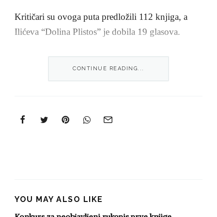
Kritičari su ovoga puta predložili 112 knjiga, a
Ilićeva “Dolina Plistos” je dobila 19 glasova.
Ovo je 12. pesnička knjiga ovenčana nagradom
CONTINUE READING...
“Meša Selimović”, a prestižno priznanje za knjigu
godine do sada su dobila 34 pisca, pri čemu je
četiri puta nagrada deljena na ravne časti.
Rodjen u Travniku 1961. Dejan Ilić od 1969. živi
u Beogradu, gde je završio studije italijanskog
jezika i književnosti. Objavio je pesničke knjige
“Figure” (1955), “U boji bez tona” (1998),
“Lisabon” (2001), “Dunavski put” (2003),
YOU MAY ALSO LIKE
“Kvart” (2005), “Iz vikenda” (2008) i “Katastar”
Konkurs za neobjavljeni rukopis prve knjige