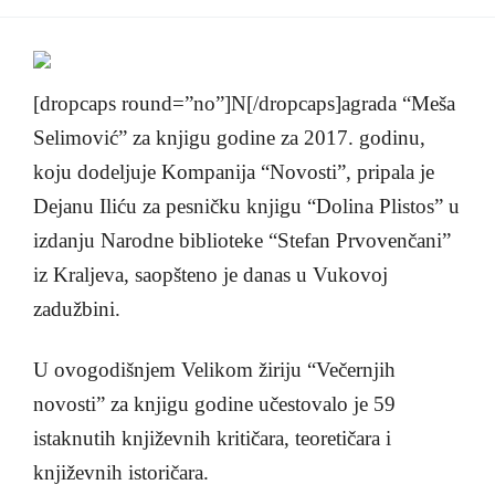
[dropcaps round=”no”]N[/dropcaps]agrada “Meša
Selimović” za knjigu godine za 2017. godinu,
koju dodeljuje Kompanija “Novosti”, pripala je
Dejanu Iliću za pesničku knjigu “Dolina Plistos” u
izdanju Narodne biblioteke “Stefan Prvovenčani”
iz Kraljeva, saopšteno je danas u Vukovoj
zadužbini.
U ovogodišnjem Velikom žiriju “Večernjih
novosti” za knjigu godine učestovalo je 59
istaknutih književnih kritičara, teoretičara i
književnih istoričara.