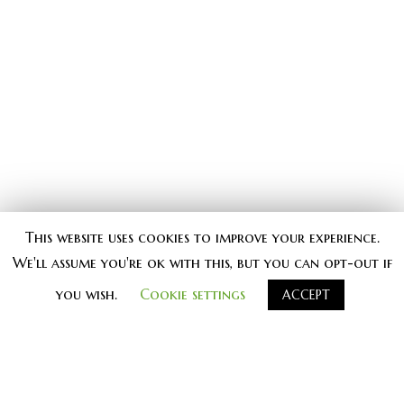
našem portalu
prihvatam pravila portala
This website uses cookies to improve your experience.
We'll assume you're ok with this, but you can opt-out if
you wish.
Cookie settings
ACCEPT
#
knjiga knjige kontrast_knjige