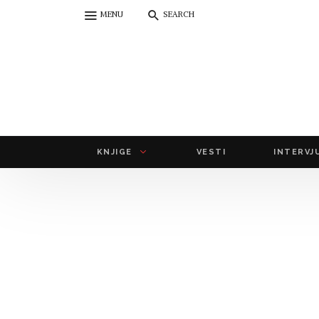
MENU
SEARCH
KNJIGE
VESTI
INTERVJ
autori
domaći autori
Sajmon Kričli
strani autori
naslovi
domaći naslovi