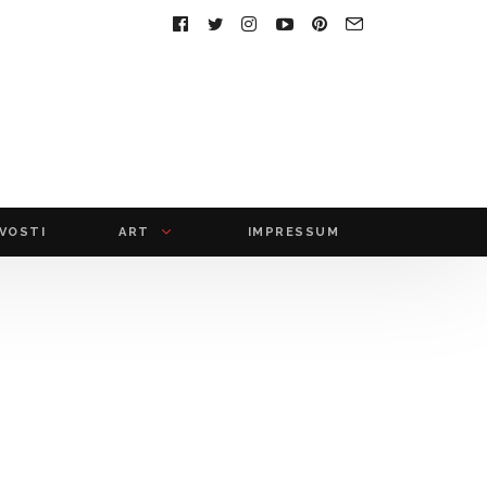
FOLLOW
US:
IVOSTI
ART
IMPRESSUM
film
fotografija
muzika
audio
foto
video
multimedija
slikarstvo