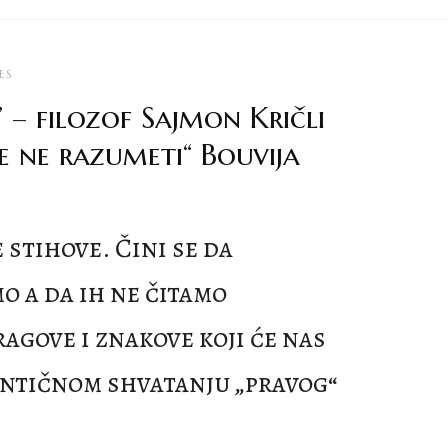
ES
” – filozof Sajmon Kričli
 ne razumeti“ Bouvija
stihove. Čini se da
 a da ih ne čitamo
agove i znakove koji će nas
entičnom shvatanju „pravog“