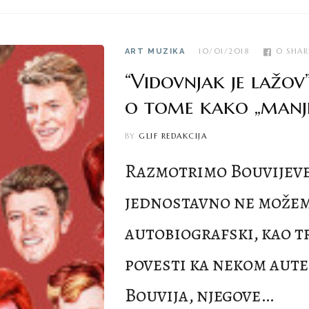
10/01/2018
0
SHAR
ART
MUZIKA
“Vidovnjak je lažov
o tome kako „manje
BY
GLIF REDAKCIJA
Razmotrimo Bouvijeve 
jednostavno ne možemo
autobiografski, kao tr
povesti ka nekom aut
Bouvija, njegove…